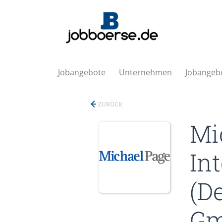
Jobangebote
Unternehmen
Jobangebo
ZURÜCK
Mi
In
(D
G