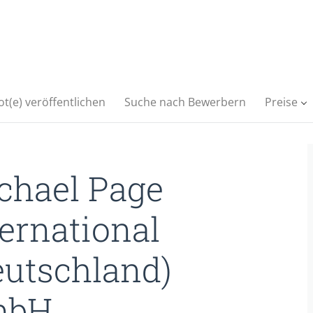
t(e) veröffentlichen
Suche nach Bewerbern
Preise
chael Page
ternational
eutschland)
mbH