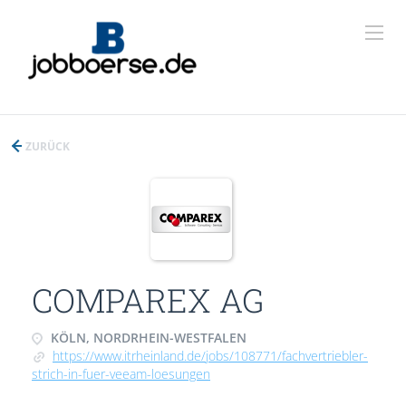
ZURÜCK
COMPAREX AG
KÖLN, NORDRHEIN-WESTFALEN
https://www.itrheinland.de/jobs/108771/fachvertriebler-
strich-in-fuer-veeam-loesungen