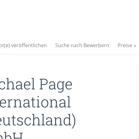
t(e) veröffentlichen
Suche nach Bewerbern
Preise
chael Page
ternational
eutschland)
mbH