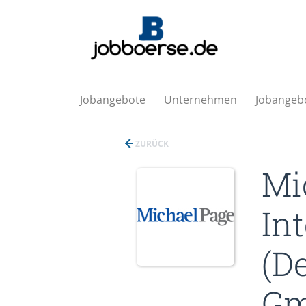
Jobangebote
Unternehmen
Jobangebo
ZURÜCK
Mi
In
(D
G