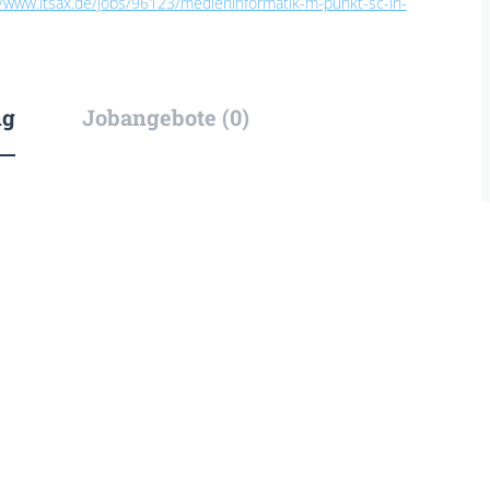
//www.itsax.de/jobs/96123/medieninformatik-m-punkt-sc-in-
ng
Jobangebote (0)