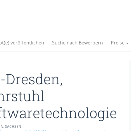
t(e) veröffentlichen
Suche nach Bewerbern
Preise
-Dresden,
hrstuhl
ftwaretechnologie
N, SACHSEN