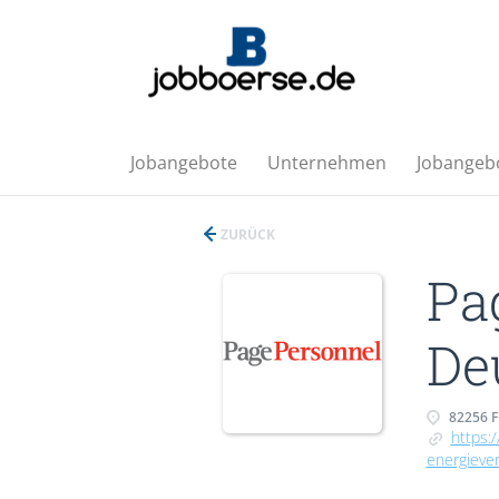
Jobangebote
Unternehmen
Jobangebo
ZURÜCK
Pa
De
82256 
https:
energieve