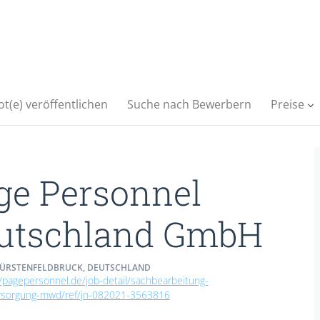
t(e) veröffentlichen
Suche nach Bewerbern
Preise
ge Personnel
utschland GmbH
FÜRSTENFELDBRUCK, DEUTSCHLAND
//pagepersonnel.de/job-detail/sachbearbeitung-
rsorgung-mwd/ref/jn-082021-3563816