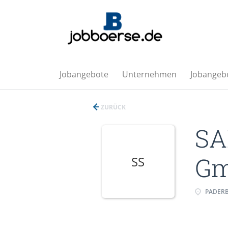
Jobangebote
Unternehmen
Jobangebo
ZURÜCK
SA
G
SS
PADER