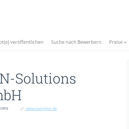
t(e) veröffentlichen
Suche nach Bewerbern
Preise
N-Solutions
mbH
www.evengine.de
BORN