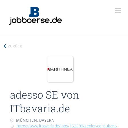
ZURÜCK
adesso SE von
ITbavaria.de
MÜNCHEN, BAYERN
https://www.itbavaria.de/jobs/152309/senior-consultant-