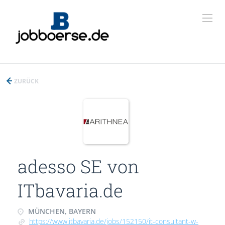
ZURÜCK
adesso SE von
ITbavaria.de
MÜNCHEN, BAYERN
https://www.itbavaria.de/jobs/152150/it-consultant-w-