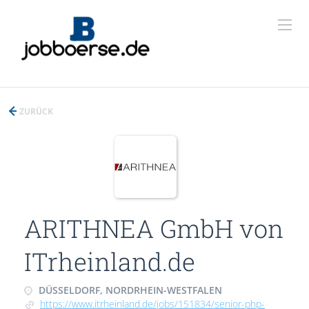
ZURÜCK
ARITHNEA GmbH von
ITrheinland.de
DÜSSELDORF, NORDRHEIN-WESTFALEN
https://www.itrheinland.de/jobs/151834/senior-php-