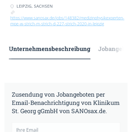
LEIPZIG, SACHSEN
https://www.sanosax.de/jobs/148382/medizinphysikexperten-
mpe-w-strich-m-strich-d-227-strich-2020-in-leipzig
Unternehmensbeschreibung
Jobangebote
Zusendung von Jobangeboten per
Email-Benachrichtigung von Klinikum
St. Georg gGmbH von SANOsax.de.