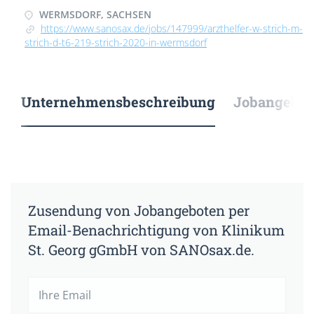
WERMSDORF, SACHSEN
https://www.sanosax.de/jobs/147999/arzthelfer-w-strich-m-
strich-d-t6-219-strich-2020-in-wermsdorf
Unternehmensbeschreibung
Jobangebote
Zusendung von Jobangeboten per
Email-Benachrichtigung von Klinikum
St. Georg gGmbH von SANOsax.de.