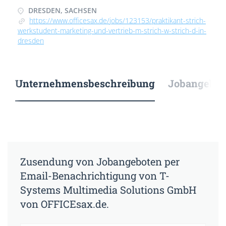
DRESDEN, SACHSEN
https://www.officesax.de/jobs/123153/praktikant-strich-
werkstudent-marketing-und-vertrieb-m-strich-w-strich-d-in-
dresden
Unternehmensbeschreibung
Jobangebote
Zusendung von Jobangeboten per
Email-Benachrichtigung von T-
Systems Multimedia Solutions GmbH
von OFFICEsax.de.