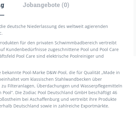
ng
Jobangebote (0)
die deutsche Niederlassung des weltweit agierenden
c.
Produkten für den privaten Schwimmbadbereich vertreibt
, auf Kundenbedürfnisse zugeschnittene Pool und Pool Care
tsfeld Pool Care sind elektrische Poolreiniger und
ie bekannte Pool-Marke D&W-Pool, die für Qualität „Made in
 beinhaltet vom klassischen Stahlwandbecken über
 zu Filteranlagen, Überdachungen und Wasserpflegemitteln
 Pool“. Die Zodiac Pool Deutschland GmbH beschäftigt 46
roßostheim bei Aschaffenburg und vertreibt ihre Produkte
halb Deutschland sowie in zahlreiche Exportmärkte.