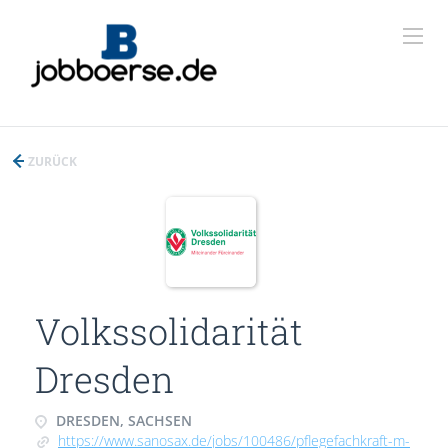
ZURÜCK
Volkssolidarität
Dresden
DRESDEN, SACHSEN
https://www.sanosax.de/jobs/100486/pflegefachkraft-m-