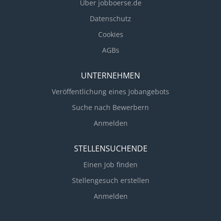
Über jobboerse.de
Transformation, IT-Transformation oder in der
Optimierung von IT-Organisationen gesammelt?
Datenschutz
Deine Kenntnisse über Frameworks und die
Cookies
aktuellen Trends, wie zum Beispiel Cloud, zeichnen
AGBs
dich aus? Dann bist du bei uns im Team IT
Management Consulting genau richtig! Du
UNTERNEHMEN
betrachtest die Ist-Situation der IT sowie ggf.
relevanter...
Veröffentlichung eines Jobangebots
Suche nach Bewerbern
Anmelden
STELLENSUCHENDE
Einen Job finden
Stellengesuch erstellen
Anmelden