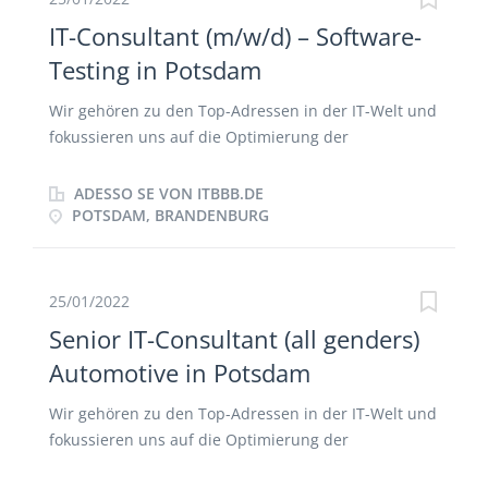
IT-Consultant (m/w/d) – Software-
Testing in Potsdam
Wir gehören zu den Top-Adressen in der IT-Welt und
fokussieren uns auf die Optimierung der
Kerngeschäftsprozesse unserer Kunden. Unseren
Erfolg aber erreichen wir nur durch eins: die
ADESSO SE VON ITBBB.DE
Menschen bei adesso! Lass dich von uns
POTSDAM, BRANDENBURG
überzeugen. Vermitteln und gestalten - unser IT-
Consulting ist das starke Bindeglied zwischen
Fachabteilungen und IT. An der Schnittstelle von
25/01/2022
Theorie und Praxis braucht es kluge Köpfe mit
Senior IT-Consultant (all genders)
Organisationstalent. Strategisches Denken, Ideen für
Automotive in Potsdam
die Technologie- und Toolauswahl sowie die
digitalen Trends vereinen unsere IT-Consultants mit
Wir gehören zu den Top-Adressen in der IT-Welt und
Projektmanagement. DEINE ROLLE - DAS WARTET
fokussieren uns auf die Optimierung der
AUF DICH Du bist in Digitalisierungsprojekten
Kerngeschäftsprozesse unserer Kunden. Unseren
verantwortlich für die Transparenz über die Qualität