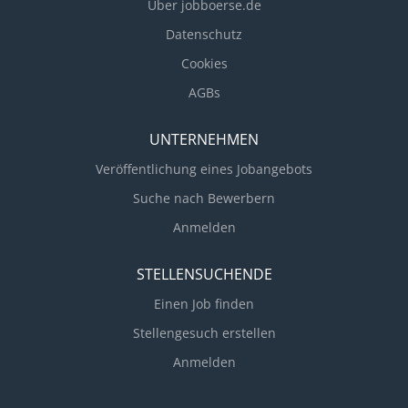
Über jobboerse.de
Weiterentwicklung der IT-Strategie durch Verfolgung
von Trends und innovativen Technologien
Datenschutz
Cookies
AGBs
UNTERNEHMEN
Veröffentlichung eines Jobangebots
Suche nach Bewerbern
Anmelden
STELLENSUCHENDE
Einen Job finden
Stellengesuch erstellen
Anmelden