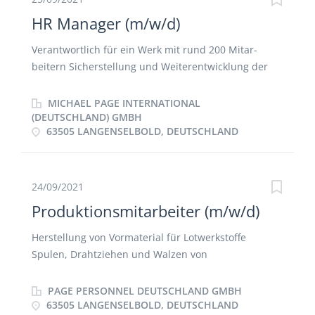
HR Manager (m/w/d)
Verantwortlich für ein Werk mit rund 200 Mitar­
beitern Sicherstellung und Weiter­entwick­lung der
HR-Strategie Personelle Füh­rung der HR-Teams
Beratung und Unter­stützung des Manage­ments
MICHAEL PAGE INTERNATIONAL
sowie der lokalen HR-Manager in allen HR-Kern­
(DEUTSCHLAND) GMBH
63505 LANGENSELBOLD, DEUTSCHLAND
prozessen Koordi­nation der Zusammenarbeit mit
den Betriebs­räten sowie Verant­wortung der
Betriebs­verein­barungen Klärung und Aus­arbei­tung
von arbeits­rechtlichen Frage­stel­lungen
24/09/2021
Personalentwicklung mit Fokus auf Talent Manage­
Produktionsmitarbeiter (m/w/d)
ment, Nachfolge­planung sowie Füh­rungs­entwicklung
Verantwortung für das Reporting der monat­lichen
Herstellung von Vormaterial für Lotwerkstoffe
KPIs auf Gruppen­ebene Mitarbeit bei der Erarbei­
Spulen, Drahtziehen und Walzen von
tung und Umsetzung von HR-Projekten sowie
Kontaktdrähten Kaltwalzen, Glühen, Besäumen und
organisatorischen Maß­nahmen
Schneiden von Lotbändern Bedienen, Einrichten und
PAGE PERSONNEL DEUTSCHLAND GMBH
Überwachen der Fertigungsanlagen
63505 LANGENSELBOLD, DEUTSCHLAND