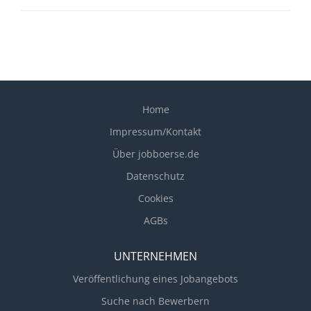
Prozessüberwachung und Prozesskontrolle
Durchführung von Qualitätsprüfungen
Verantwortung für Arbeitssicherheit, Ordnung und
Sauberkeit
Home
Impressum/Kontakt
Über jobboerse.de
Datenschutz
Cookies
AGBs
UNTERNEHMEN
Veröffentlichung eines Jobangebots
Suche nach Bewerbern