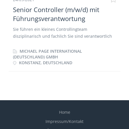
Senior Controller (m/w/d) mit
Führungsverantwortung
Sie führen ein kleines Controllingteam
disziplinarisch und fachlich Sie sind verantwortlich
für die Controlling-Abteilungen der
Tochtergesellschaften Sie unterstützen die
MICHAEL PAGE INTERNATIONAL
Geschäftsführung bei Projekten Sie sind
(DEUTSCHLAND) GMBH
KONSTANZ, DEUTSCHLAND
Entwicklungs- und Sparringspartner der
unterschiedlichen Geschäftsbereiche Sie sind
zuständig für das monatliches Berichtswesen, die
Planung und Quartalsprognosen und führen
Unternehmens-, Markt- und Workflowanalysen sowie
Ad-hoc- und Projektrechnungen durch
Home
Impressum/Kontakt