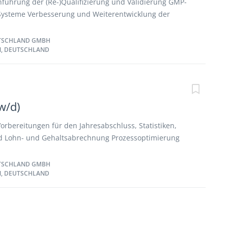
führung der (Re-)Qualifizierung und Validierung GMP-
Systeme Verbesserung und Weiterentwicklung der
rungs- und Validierungskonzepte Sicherstellung der
chen GMP- und internen Vorschriften hinsichtlich
TSCHLAND GMBH
, DEUTSCHLAND
rung und Computervalidierung Erstellung der
ntation im Zusammenhang mit Qualifizierungen und
 Übernahme von Projektaktivitäten in Zusammenarbeit
en Schnittstellen
w/d)
Vorbereitungen für den Jahresabschluss, Statistiken,
d Lohn- und Gehaltsabrechnung Prozessoptimierung
ndlerbetriebsvergleich
TSCHLAND GMBH
, DEUTSCHLAND