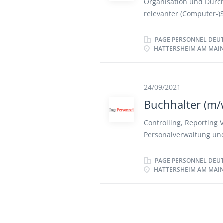
Organisation und Durch
relevanter (Computer-)
bestehenden Qualifizie
Einhaltung von gesetzli
PAGE PERSONNEL DEU
HATTERSHEIM AM MAIN
Qualifizierung, Validie
erforderlichen Dokume
Computervalidierungen
mit internen und extern
24/09/2021
Buchhalter (m/
Controlling, Reporting 
Personalverwaltung un
Betriebsbuchhaltung Hä
PAGE PERSONNEL DEU
HATTERSHEIM AM MAIN