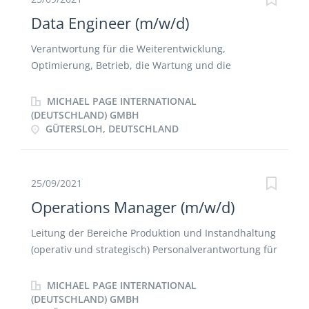
Data Engineer (m/w/d)
Verantwortung für die Weiterentwicklung,
Optimierung, Betrieb, die Wartung und die
Betreuung der Data-Intelligence-Infrastruktur Data
Warehouse Modellierung auf Basis der EXASOL DB,
MICHAEL PAGE INTERNATIONAL
Datenextraktion, -beladung und -transformation
(DEUTSCHLAND) GMBH
GÜTERSLOH, DEUTSCHLAND
(ETL) Unterstützung bei Report- und
Universumsdesigns in SAP Business Objects
Unterstützung bei der Transformation von einem
klassischen Data Warehouse zu einer Cloud
25/09/2021
basierten Data-Plattform Erstellung von Lasten- und
Operations Manager (m/w/d)
Pflichtenheften Beratung der Fachbereiche bei
Kundenanforderungen
Leitung der Bereiche Produktion und Instandhaltung
(operativ und strategisch) Personalverantwortung für
ca. 25 Mitarbeiter (Führung, Schulung und
Entwicklung der Mitarbeiter) Verantwortung für die
MICHAEL PAGE INTERNATIONAL
Produktionsleistung und Produktqualität (gemäß der
(DEUTSCHLAND) GMBH