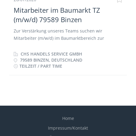
Mitarbeiter im Baumarkt TZ
(m/w/d) 79589 Binzen
Zur Verstärkung unseres Teams suchen wir
Mitarbeiter (m/w/d) im Baumarktbereich zur
Betreuung eines oder mehrerer Baumärkte. Wir
bieten: • Eine gründliche Einarbeitung • Keine
CHS HANDELS SERVICE GMBH
Schicht- und Wochenendarbeit • Flexibler
79589 BINZEN, DEUTSCHLAND
TEILZEIT / PART TIME
Arbeitsbeginn auf Wunsch zwischen 07:00 und 10:00
Uhr • Sie können auf Teilzeit Basis (2 Tage à 8 Std die
Woche), ab sofort für uns tätig werden. Welche
Aufgaben beinhaltet diese Stelle? • Regelmäßige
Betreuung eines oder mehrerer Baumärkte •
Anbringen von Beschilderungen und Mustern,
Preisauszeichnungen • Kontrolle der
Warenpräsentation • Zuverlässige Dokumentation
Home
der durchgeführten Arbeiten Was erwarten wir von
Impressum/Kontakt
Ihnen? • Pünktlichkeit, Zuverlässigkeit, Teamfähigkeit