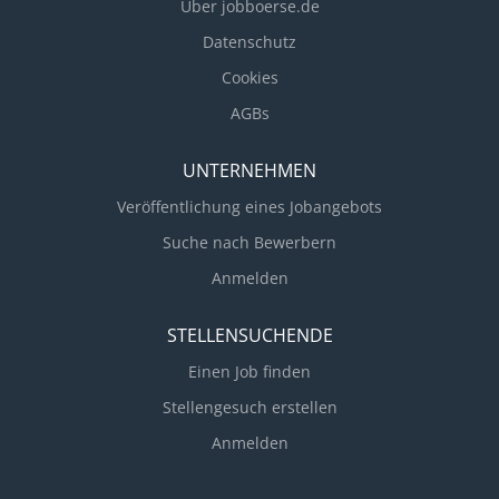
Über jobboerse.de
• Handwerkliches Geschick • Keine
Führungsverantwortung • PC Grund Kenntnisse •
Datenschutz
selbstständiges arbeiten • Auch Quereinsteiger und
Cookies
Bewerber über 60 sind bei uns herzlich willkommen
AGBs
Wir freuen uns auf Ihre...
UNTERNEHMEN
Veröffentlichung eines Jobangebots
Suche nach Bewerbern
Anmelden
STELLENSUCHENDE
Einen Job finden
Stellengesuch erstellen
Anmelden