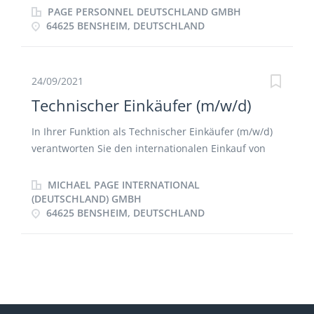
Verdrahtungsplänen und Montageanleitungen
PAGE PERSONNEL DEUTSCHLAND GMBH
Sorgfältiger Umgang mit den empfindlichen
64625 BENSHEIM, DEUTSCHLAND
Komponenten Mitarbeit bei der betrieblichen
Instandhaltung
24/09/2021
Technischer Einkäufer (m/w/d)
In Ihrer Funktion als Technischer Einkäufer (m/w/d)
verantworten Sie den internationalen Einkauf von
technischen Produkten und Leistungen für das
Projektgeschäft und den Anlagenbau Sie
MICHAEL PAGE INTERNATIONAL
übernehmen Verhandlungen von nationalen und
(DEUTSCHLAND) GMBH
64625 BENSHEIM, DEUTSCHLAND
internationalen Verträgen, sowie Preis- und
Lieferkonditionen Sie führen kontinuierlich
internationale Marktbetrachtungen durch und
generieren Handlungsalternativen Sie prüfen die
Einhaltungen von qualitativen, sowie
wirtschaftlichen Rahmen- und Vertragsbedingungen