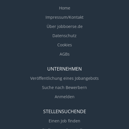
Sie arbeiten eng mit den Fachbereichen Engineering
und Logistics zusammen Sie unterstützen bei der
Home
kontinuierlichen Betreuung und Entwicklung der
Impressum/Kontakt
Lieferanten
Über jobboerse.de
Datenschutz
Cookies
AGBs
UNTERNEHMEN
Veröffentlichung eines Jobangebots
Suche nach Bewerbern
Anmelden
STELLENSUCHENDE
Einen Job finden