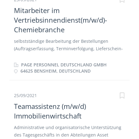
Mitarbeiter im
Vertriebsinnendienst(m/w/d)-
Chemiebranche
selbstständige Bearbeitung der Bestellungen
(Auftragserfassung, Terminverfolgung, Lieferschein-
und Rechnungserstellung inkl. Zollabwicklung)
Erstellung von Versandpapieren (Beförderung von
PAGE PERSONNEL DEUTSCHLAND GMBH
Gefahrgut per Straße und See) Terminverwaltung
64625 BENSHEIM, DEUTSCHLAND
und deren Kontrolle Kommunikation mit Vertrieb,
Kunden, Produktion und Logistik Selbständige
Bearbeitung aller anfallenden Sekretariats-, Büro-
25/09/2021
und Organisationsaufgaben Pflege der
Teamassistenz (m/w/d)
Kundenstammdaten
Immobilienwirtschaft
Administrative und organisatorische Unterstützung
des Tagesgeschäfts in den Abteilungen Asset