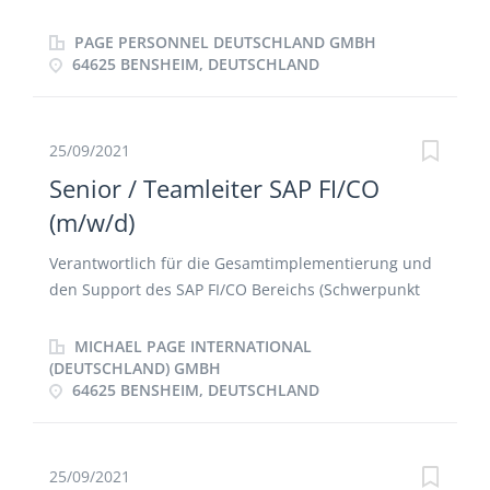
Management und Recht Korrespondenz mit
Geschäftspartnern, Banken, Gerichten, Ämtern und
PAGE PERSONNEL DEUTSCHLAND GMBH
Behörden, teilweise in englischer Sprache Erstellung
64625 BENSHEIM, DEUTSCHLAND
von Präsentationen/ Vorlagen Entgegennahme von
Telefonaten, Kanalisierung der Kundenanfragen und
entsprechend kompetente Weiterleitung
25/09/2021
Organisation von Besprechungen und Konferenzen
Senior / Teamleiter SAP FI/CO
inkl. Gästebetreuung und - bewirtung
(m/w/d)
Verantwortlich für die Gesamtimplementierung und
den Support des SAP FI/CO Bereichs (Schwerpunkt
S/4HANA Cloud) Gesamtverantwortung für das SAP-
Team Design, Anpassung, Konfiguration und Test
MICHAEL PAGE INTERNATIONAL
der SAP FI/CO Landschaft Beratung und
(DEUTSCHLAND) GMBH
64625 BENSHEIM, DEUTSCHLAND
Unterstützung bei allen neuen und zukünftigen
Implementierungs- und Supportprojekten Schulung
von Key-Usern und
Geschäftsprozessverantwortlichen
25/09/2021