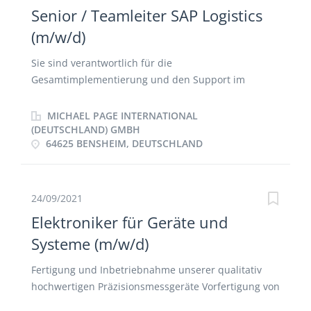
Senior / Teamleiter SAP Logistics
(m/w/d)
Sie sind verantwortlich für die
Gesamtimplementierung und den Support im
Bereich SAP Logistics (mit Schwerpunkt auf S/4HANA
Cloud & SAP Sales Cloud) Gesamtverantwortung für
MICHAEL PAGE INTERNATIONAL
das SAP-Team Design, Anpassung, Konfiguration und
(DEUTSCHLAND) GMBH
64625 BENSHEIM, DEUTSCHLAND
Test der SAP-Logistiklandschaft Beratung und
Unterstützung bei allen neuen und zukünftigen
Implementierungs- und Supportprojekten Schulung
von Key Usern und
24/09/2021
Geschäftsprozessverantwortlichen
Elektroniker für Geräte und
Systeme (m/w/d)
Fertigung und Inbetriebnahme unserer qualitativ
hochwertigen Präzisionsmessgeräte Vorfertigung von
Baugruppen Eigenverantwortliches Arbeiten nach