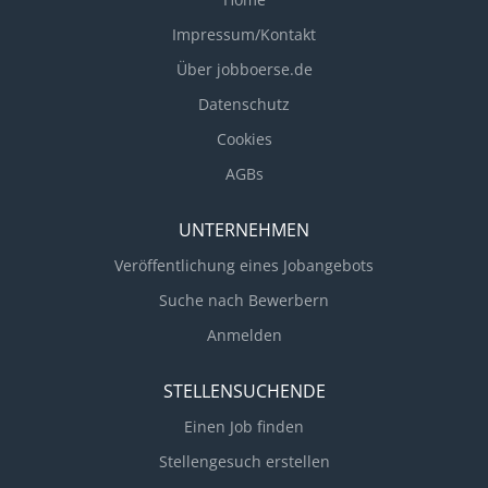
gemeinsam mit Dir ihre Leidenschaft für SAP leben.
Impressum/Kontakt
Möchtest Du den nächsten Karriereschritt machen
Über jobboerse.de
und Teil unseres hochqualifizierten Teams sein?
Dann übernimm als Projektleiter*in im Transition &
Datenschutz
Project Management Team Verantwortung für
Cookies
komplexe Aufgabenstellungen und unterstütze
AGBs
unsere Kunden auf ihrem Weg in die digitale
Transformation! Are...
UNTERNEHMEN
Veröffentlichung eines Jobangebots
Suche nach Bewerbern
Anmelden
STELLENSUCHENDE
Einen Job finden
Stellengesuch erstellen