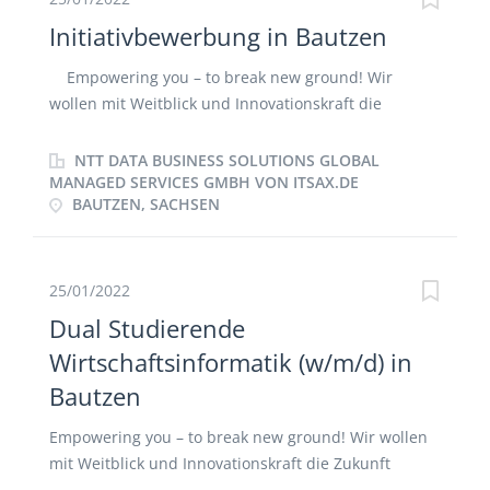
Initiativbewerbung in Bautzen
Empowering you – to break new ground! Wir
wollen mit Weitblick und Innovationskraft die
Zukunft gestalten. Sei dabei und entfalte Dein volles
Potential! Als Teil der globalen NTT DATA Gruppe,
NTT DATA BUSINESS SOLUTIONS GLOBAL
einem der erfolgreichsten IT-Dienstleister der Welt,
MANAGED SERVICES GMBH VON ITSAX.DE
BAUTZEN, SACHSEN
sind wir als NTT DATA Business Solutions auf
wertschöpfende SAP-Lösungen spezialisiert. Mit
über 10.000 Mitarbeitenden in über 30 Ländern
designen, implementieren und entwickeln wir
25/01/2022
passgenaue SAP-Lösungen für unsere weltweiten
Dual Studierende
Kunden. Dich erwartet in Deutschland ein Team von
Wirtschaftsinformatik (w/m/d) in
über 3.400 Kolleginnen und Kollegen, die
Bautzen
gemeinsam mit Dir ihre Leidenschaft für SAP leben.
Unsere 17 Standorte ermöglichen es uns, einen
Empowering you – to break new ground! Wir wollen
regionalen Einsatz im Kundenprojekt anzustreben.
mit Weitblick und Innovationskraft die Zukunft
Möchtest Du den nächsten Karriereschritt machen
gestalten. Sei dabei und entfalte Dein volles