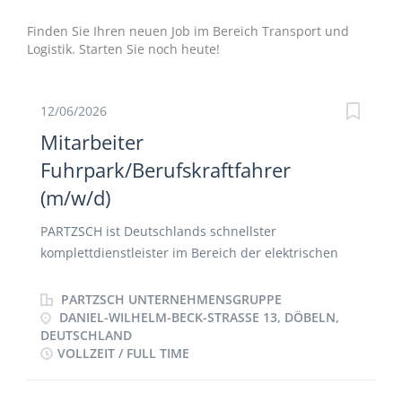
Finden Sie Ihren neuen Job im Bereich Transport und
Logistik. Starten Sie noch heute!
12/06/2026
Mitarbeiter
Fuhrpark/Berufskraftfahrer
(m/w/d)
PARTZSCH ist Deutschlands schnellster
komplettdienstleister im Bereich der elektrischen
Maschinen. Das familiengeführte Unternehmen
fertigt seit über 70 Jahren elektrische Maschinen
PARTZSCH UNTERNEHMENSGRUPPE
und Komponenten in höchster Qualität. Zum breiten
DANIEL-WILHELM-BECK-STRASSE 13, DÖBELN, D
EUTSCHLAND
Leistungsspektrum der Unternehmensgruppe
VOLLZEIT / FULL TIME
gehören neben dem Vor-Ort-Service, der
Instandsetzung und dem Neubau der Maschinen