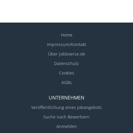
auch das Engineering sowie die Herstellung von
Prototypen. Bei uns trifft Innovationsgeist auf
Servicegedanken. Stillstand kennen wir nicht – wir
gewinnen stetig an Know-how und entwickeln uns
weiter. Vielleicht auch bald mit Ihnen? Zur
Home
Verstärkung unseres Teams haben wir ab sofort eine
Stelle als Mitarbeiter Fuhrpark/Berufskraftfahrer
Impressum/Kontakt
(m/w/d) zu besetzen. Unser Angebot: 2.000,00 €
Über jobboerse.de
brutto Wechselprämie (bei bestehendem
Datenschutz
Arbeitsverhältnis) nach bestandener Probezeit
Verwirklichung Ihrer beruflichen Ziele in einem
Cookies
sicheren und attraktiven Arbeitsumfeld mit
AGBs
modernen Maschinen und Anlagen sowie gutem Be-
triebsklima...
UNTERNEHMEN
Veröffentlichung eines Jobangebots
Suche nach Bewerbern
Anmelden