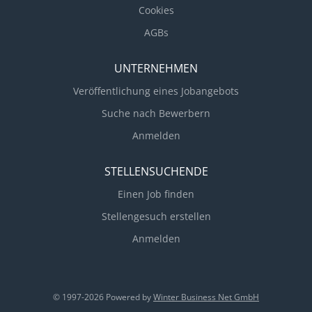
mit einer mehr als 150-jährigen Firmengeschichte.
Cookies
Mehr als 200 qualifizierte und motivierte
AGBs
Mitarbeiterinnen und Mitarbeiter sorgen dafür, dass
unser Kunde anspruchsvolle Projekte im Bereich
UNTERNEHMEN
Ingenieurbau, Hochbau,...
Veröffentlichung eines Jobangebots
Suche nach Bewerbern
Anmelden
STELLENSUCHENDE
Einen Job finden
Stellengesuch erstellen
Anmelden
© 1997-2026 Powered by
Winter Business Net GmbH