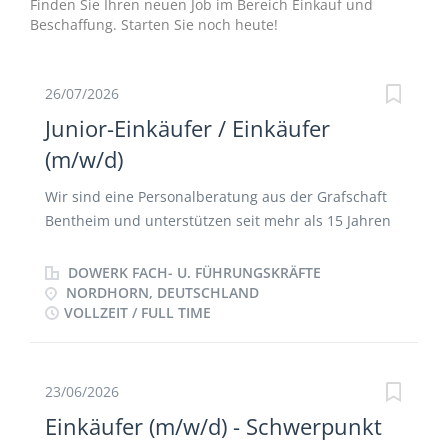
Finden Sie Ihren neuen Job im Bereich Einkauf und
Beschaffung. Starten Sie noch heute!
26/07/2026
Junior-Einkäufer / Einkäufer
(m/w/d)
Wir sind eine Personalberatung aus der Grafschaft
Bentheim und unterstützen seit mehr als 15 Jahren
Unternehmen bei der Besetzung vakanter
Positionen. Wir „verbinden“ Arbeitnehmer und
DOWERK FACH- U. FÜHRUNGSKRÄFTE
Arbeitgeber und haben die Kontakte zu
NORDHORN, DEUTSCHLAND
VOLLZEIT / FULL TIME
interessanten und attraktiven Arbeitgebern, die
spannende berufliche Herausforderungen bieten.
Grafschaft Bentheim / Emsland / Münsterland /
Region Osnabrück – dies sind Regionen, in denen
23/06/2026
wir überwiegend tätig sind. Berlin, Köln, Hamburg,
Einkäufer (m/w/d) - Schwerpunkt
München – auch hier haben wir in der