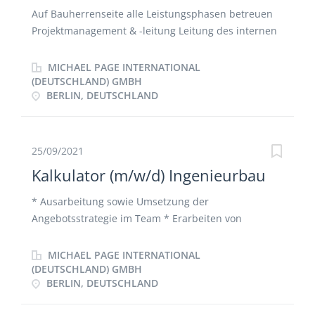
Auf Bauherrenseite alle Leistungsphasen betreuen
Projektmanagement & -leitung Leitung des internen
Projektteams und externer Ansprechpartner Termin-
und Kostenmanagement.
MICHAEL PAGE INTERNATIONAL
(DEUTSCHLAND) GMBH
BERLIN, DEUTSCHLAND
25/09/2021
Kalkulator (m/w/d) Ingenieurbau
* Ausarbeitung sowie Umsetzung der
Angebotsstrategie im Team * Erarbeiten von
Angeboten und Leistungsverzeichnissen von
anspruchsvollen Projekten für Baulogistikleistungen
MICHAEL PAGE INTERNATIONAL
* Anfrage sowie Auswertung von Nachunternehmer-
(DEUTSCHLAND) GMBH
BERLIN, DEUTSCHLAND
Angeboten inkl. der Erstellung von Preisspiegeln *
Schnittstellenmanagement in der Angebotsphase