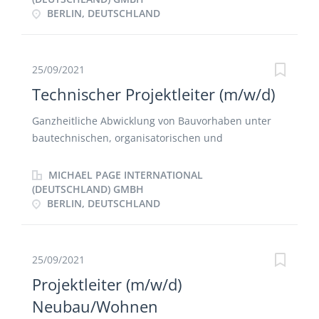
BERLIN, DEUTSCHLAND
Ergebniskontrollen Nachtragsmanagement.
25/09/2021
Technischer Projektleiter (m/w/d)
Ganzheitliche Abwicklung von Bauvorhaben unter
bautechnischen, organisatorischen und
wirtschaftlichen Aspekten Prüfung der General- und
Nachunternehmerleistungen auf der Baustelle
MICHAEL PAGE INTERNATIONAL
Kontrolle des Qualitäts-, Termin- und
(DEUTSCHLAND) GMBH
BERLIN, DEUTSCHLAND
Nachtragsmanagements inkl. Rechnungsprüfung
Schnittstelle zwischen der Projektentwicklung und
der Bauabwicklung
25/09/2021
Projektleiter (m/w/d)
Neubau/Wohnen