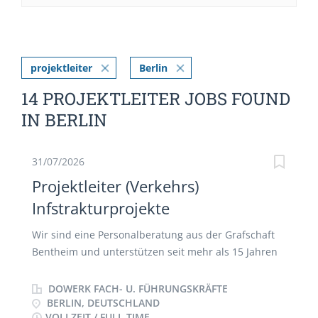
projektleiter
Berlin
14 PROJEKTLEITER JOBS FOUND
IN BERLIN
31/07/2026
Projektleiter (Verkehrs)
Infstrakturprojekte
Wir sind eine Personalberatung aus der Grafschaft
Bentheim und unterstützen seit mehr als 15 Jahren
Unternehmen bei der Besetzung vakanter
Positionen. Wir „verbinden“ Arbeitnehmer und
DOWERK FACH- U. FÜHRUNGSKRÄFTE
Arbeitgeber und haben die Kontakte zu
BERLIN, DEUTSCHLAND
VOLLZEIT / FULL TIME