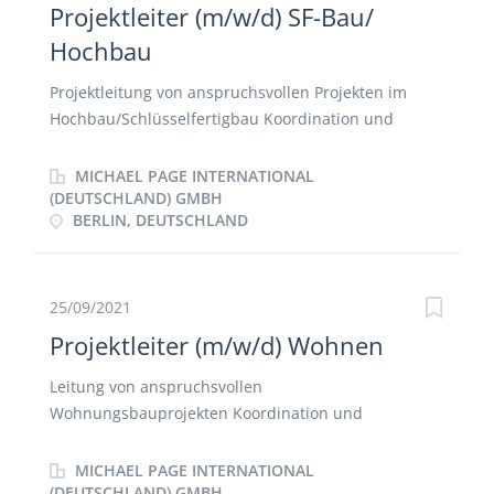
Konstruktion und den Standard der Objekte
Projektleiter (m/w/d) SF-Bau/
Hochbau
Projektleitung von anspruchsvollen Projekten im
Hochbau/Schlüsselfertigbau Koordination und
Überwachung der Bauvorhaben (Fachlich,
vertraglich, technisch) Kosten-, Termin-, und
MICHAEL PAGE INTERNATIONAL
Qualitätsmanagement Ablauf- und
(DEUTSCHLAND) GMBH
BERLIN, DEUTSCHLAND
Ergebniskontrollen Nachtragsmanagement.
25/09/2021
Projektleiter (m/w/d) Wohnen
Leitung von anspruchsvollen
Wohnungsbauprojekten Koordination und
Überwachung der Bauvorhaben (Fachlich,
vertraglich, technisch) Kosten-, Termin-, und
MICHAEL PAGE INTERNATIONAL
Qualitätsmanagement Ablauf- und
(DEUTSCHLAND) GMBH