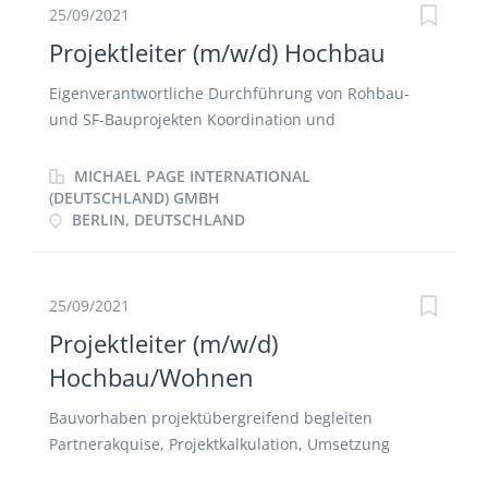
25/09/2021
Projektleiter (m/w/d) Hochbau
Eigenverantwortliche Durchführung von Rohbau-
und SF-Bauprojekten Koordination und
Überwachung der Bauvorhaben (Fachlich,
vertraglich, technisch) Kosten-, Termin-, und
MICHAEL PAGE INTERNATIONAL
Qualitätsmanagement Ansprechpartner für interne
(DEUTSCHLAND) GMBH
BERLIN, DEUTSCHLAND
und externe Stakeholder.
25/09/2021
Projektleiter (m/w/d)
Hochbau/Wohnen
Bauvorhaben projektübergreifend begleiten
Partnerakquise, Projektkalkulation, Umsetzung
begleiten Ansprechpartner für interne und externe