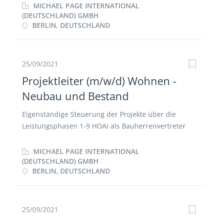
Stakeholder.
MICHAEL PAGE INTERNATIONAL
(DEUTSCHLAND) GMBH
BERLIN, DEUTSCHLAND
25/09/2021
Projektleiter (m/w/d) Wohnen -
Neubau und Bestand
Eigenständige Steuerung der Projekte über die
Leistungsphasen 1-9 HOAI als Bauherrenvertreter
Führen von Verhandlungen, Einholen von
Genehmigungen sowie das Vollziehen von
MICHAEL PAGE INTERNATIONAL
bestehenden Verträgen Koordinieren und Steuern
(DEUTSCHLAND) GMBH
BERLIN, DEUTSCHLAND
von den internen und externen Projektbeteiligten
Kontrollieren und Überwachen der Kosten, Termine
und Qualität der Arbeiten Selbstständiges
Entscheiden über die Funktion, Gestaltung,
25/09/2021