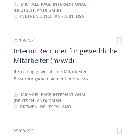
Bewerbungen Direktansprache geeigneter
MICHAEL PAGE INTERNATIONAL
Kandidaten Führen von Vorstellungsgesprächen
(DEUTSCHLAND) GMBH
INDEPENDENCE, KS 67301, USA
virtuell wie persönlich Onboarding der neuen
Mitarbeiter
25/09/2021
Interim Recruiter für gewerbliche
Mitarbeiter (m/w/d)
Recruiting gewerblicher Mitarbeiter
Bewerbungsmanagement Interviews
Zusammenarbeit mit Personalberatern
MICHAEL PAGE INTERNATIONAL
(DEUTSCHLAND) GMBH
BREMEN, DEUTSCHLAND
25/09/2021