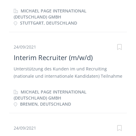
MICHAEL PAGE INTERNATIONAL
(DEUTSCHLAND) GMBH
STUTTGART, DEUTSCHLAND
24/09/2021
Interim Recruiter (m/w/d)
Unterstützung des Kunden im und Recruiting
(nationale und internationale Kandidaten) Teilnahme
an Erstgesprächen mit potentiellen Kandidaten
Active Sourcing via LinkedIn Recruiter
MICHAEL PAGE INTERNATIONAL
Gegebenenfalls Unterstützung im Bereich Employer
(DEUTSCHLAND) GMBH
BREMEN, DEUTSCHLAND
Branding
24/09/2021