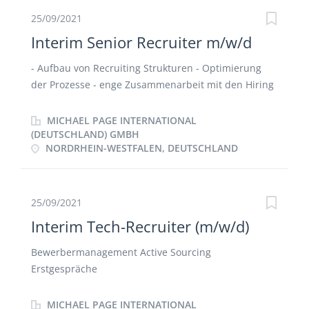
25/09/2021
Interim Senior Recruiter m/w/d
- Aufbau von Recruiting Strukturen - Optimierung
der Prozesse - enge Zusammenarbeit mit den Hiring
Managern - Begleitung der Gespräche und des
Onboarding Prozesses - Beratung der
MICHAEL PAGE INTERNATIONAL
Geschäftsführung - operatives Recruiting - Coaching
(DEUTSCHLAND) GMBH
NORDRHEIN-WESTFALEN, DEUTSCHLAND
der Mitarbeiter im Bereich active Sourcing
25/09/2021
Interim Tech-Recruiter (m/w/d)
Bewerbermanagement Active Sourcing
Erstgespräche
MICHAEL PAGE INTERNATIONAL