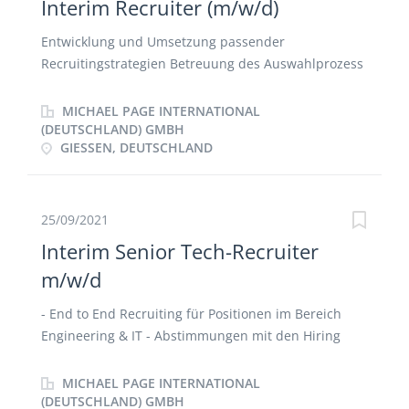
Interim Recruiter (m/w/d)
Entwicklung und Umsetzung passender
Recruitingstrategien Betreuung des Auswahlprozess
und Beratung von Kandidaten und Kunden
Begleitung der gesamten Candidate Journey Führung
MICHAEL PAGE INTERNATIONAL
eines transparenten und effizienten
(DEUTSCHLAND) GMBH
GIESSEN, DEUTSCHLAND
Bewerbermanagementprozess über diverse Kanäle
Bewerberauswahl von qualifiziertem Fachpersonal
Kontinuierliches Active Sourcing über geeignete
Portale Pflege des Kandidatennetzwerkes inkl.
25/09/2021
nachhaltigen und systematischen Aufbau
Interim Senior Tech-Recruiter
m/w/d
- End to End Recruiting für Positionen im Bereich
Engineering & IT - Abstimmungen mit den Hiring
Managern - internationale Rekrutierung
MICHAEL PAGE INTERNATIONAL
(DEUTSCHLAND) GMBH