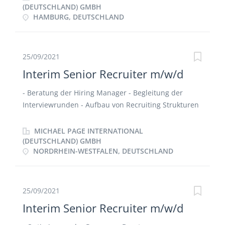
(DEUTSCHLAND) GMBH
HAMBURG, DEUTSCHLAND
25/09/2021
Interim Senior Recruiter m/w/d
- Beratung der Hiring Manager - Begleitung der
Interviewrunden - Aufbau von Recruiting Strukturen
- Bearbeitung des Bewerberrücklaufes -
Unterstützung innerhalb der Change Situation -
MICHAEL PAGE INTERNATIONAL
Beratung der Geschäftsführung - Erstellung eines
(DEUTSCHLAND) GMBH
NORDRHEIN-WESTFALEN, DEUTSCHLAND
Konzeptes für die Recruiting Maßnahmen der
nächsten 12 Monate
25/09/2021
Interim Senior Recruiter m/w/d