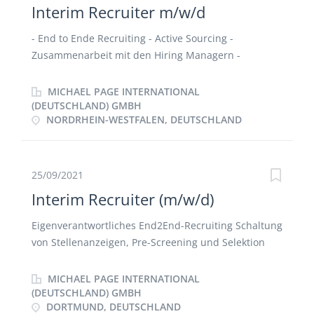
Interim Recruiter m/w/d
- End to Ende Recruiting - Active Sourcing -
Zusammenarbeit mit den Hiring Managern -
Steuerung von Personaldienstleistern - Führen von
Interviews - Unterstützung beim Onboarding
MICHAEL PAGE INTERNATIONAL
(DEUTSCHLAND) GMBH
NORDRHEIN-WESTFALEN, DEUTSCHLAND
25/09/2021
Interim Recruiter (m/w/d)
Eigenverantwortliches End2End-Recruiting Schaltung
von Stellenanzeigen, Pre-Screening und Selektion
der Bewerber Führung von Vorstellungsgesprächen
und Onboarding Projekt: Umstellung des HR Tools
MICHAEL PAGE INTERNATIONAL
(DEUTSCHLAND) GMBH
DORTMUND, DEUTSCHLAND