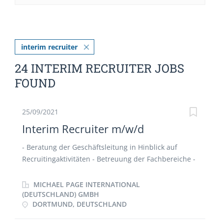
interim recruiter
24 INTERIM RECRUITER JOBS
FOUND
25/09/2021
Interim Recruiter m/w/d
- Beratung der Geschäftsleitung in Hinblick auf
Recruitingaktivitäten - Betreuung der Fachbereiche -
Coaching der Mitarbeiter - teilweise active Sourcing -
Kommunikation und Steuerung der
MICHAEL PAGE INTERNATIONAL
Personaldienstleister - Schalten von Stellenanzeigen
(DEUTSCHLAND) GMBH
DORTMUND, DEUTSCHLAND
und Steuerung der Portale - Begleitung der
Kandidateninterviews