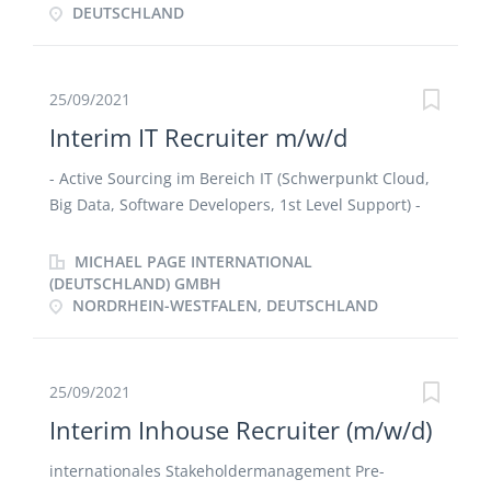
DEUTSCHLAND
25/09/2021
Interim IT Recruiter m/w/d
- Active Sourcing im Bereich IT (Schwerpunkt Cloud,
Big Data, Software Developers, 1st Level Support) -
Führen von virtuellen Interviews - Zusammenarbeit
mit den Hiring Managern - Rekrutierung von
MICHAEL PAGE INTERNATIONAL
internationalen Kandidaten - Full Cycle Recruiting
(DEUTSCHLAND) GMBH
NORDRHEIN-WESTFALEN, DEUTSCHLAND
25/09/2021
Interim Inhouse Recruiter (m/w/d)
internationales Stakeholdermanagement Pre-