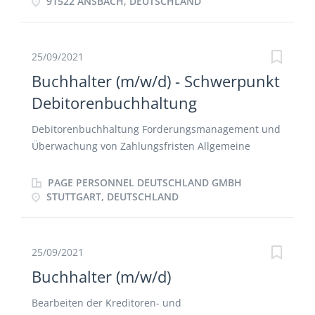
Enge Zusammenarbeit mit der Leitung Finanzen
91522 ANSBACH, DEUTSCHLAND
Durchführung und Unterstützung von
Projektarbeiten im Finanzbereich
Mahnwesenkontrolle im Debitoren- sowie
25/09/2021
Kreditorenbereich Mitwirkung bei der Erstellung der
Buchhalter (m/w/d) - Schwerpunkt
Monats-, Quartals- und Jahresabschlüsse nach HGB
Debitorenbuchhaltung
und IFRS
Debitorenbuchhaltung Forderungsmanagement und
Überwachung von Zahlungsfristen Allgemeine
Finanzbuchhaltung Kontenabstimmung
Unterstützung bei Quartals- und Jahresabschlüssen
PAGE PERSONNEL DEUTSCHLAND GMBH
Erstellung von Berichten und Auswertungen
STUTTGART, DEUTSCHLAND
25/09/2021
Buchhalter (m/w/d)
Bearbeiten der Kreditoren- und