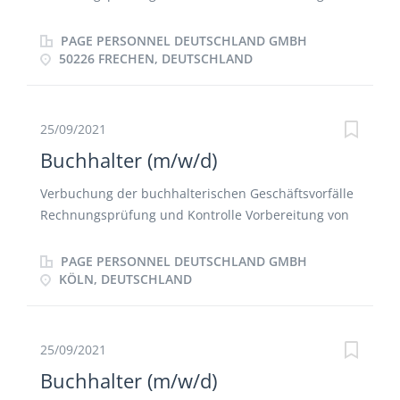
SoftwareONE mehr als 65.000 Geschäftskunden
Monatsabschlüssen Kontenabstimmung Erstellung
Software- und Cloud-Lösungen von mehr als 7.500
von Statistiken und Auswertungen
PAGE PERSONNEL DEUTSCHLAND GMBH
Herstellern . Das Aufgabengebiet Verbuchung
50226 FRECHEN, DEUTSCHLAND
Eingangsrechnungen. Lieferantenanlage und
dazugehörige Stammdatenpflege. Erstellung
Zahlungsvorschläge im Inland- und
25/09/2021
Auslandsbereich. Laufende Kreditorenüberwachung
Buchhalter (m/w/d)
und dazugehörige...
Verbuchung der buchhalterischen Geschäftsvorfälle
Rechnungsprüfung und Kontrolle Vorbereitung von
Monatsabschlüssen Kontenabstimmung Erstellung
von Statistiken und Auswertungen
PAGE PERSONNEL DEUTSCHLAND GMBH
KÖLN, DEUTSCHLAND
25/09/2021
Buchhalter (m/w/d)