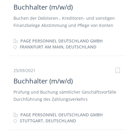
und Jahresabschlüssen
Buchhalter (m/w/d)
Buchen der Debitoren-, Kreditoren- und sonstigen
Finanzbelege Abstimmung und Pflege von Konten
Mitarbeit bei der Jahresabschlusserstellung nach
HGB Unterstützung von Projektverantwortlichen in
PAGE PERSONNEL DEUTSCHLAND GMBH
buchhalterischen Fragestellungen und Abwicklung
FRANKFURT AM MAIN, DEUTSCHLAND
von Buchungsvorfällen im Projektbereich nach
Einarbeitung Rechnungsstellung und Bearbeitung
der offenen Posten
25/09/2021
Buchhalter (m/w/d)
Prüfung und Buchung sämtlicher Geschäftsvorfälle
Durchführung des Zahlungsverkehrs
Umsatzsteuermeldung Mitarbeit bei
Abschlussarbeiten Kontenabstimmung und -klärung
PAGE PERSONNEL DEUTSCHLAND GMBH
Allgemeine Buchhaltungs- und Verwaltungsarbeiten
STUTTGART, DEUTSCHLAND