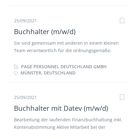
25/09/2021
Buchhalter (m/w/d)
Sie sind gemeinsam mit anderen in einem kleinen
Team verantwortlich für die ordnungsgemäße,
vollständige und sachgerechte Verwaltung der
Kreditoren Sie erfassen und kontieren
PAGE PERSONNEL DEUTSCHLAND GMBH
Eingangsrechnungen Sie verwalten die
MÜNSTER, DEUTSCHLAND
Eingangsrechnungen im
Dokumentenverwaltungssystem Sie erstellen
Zahlungsläufe, führen diese durch und pflegen und
25/09/2021
verwalten kreditorische OPs in unserer
Buchhalter mit Datev (m/w/d)
Finanzbuchhaltung Sie unterstützen bei Monats-,
Quartals- und Jahresabschlüssen mit
Bearbeitung der laufenden Finanzbuchhaltung inkl.
Kontenabstimmung Aktive Mitarbeit bei der
Erstellung von Monats-, Quartals-, und