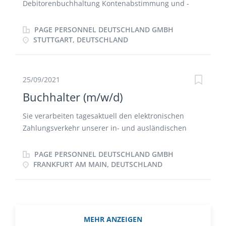
Debitorenbuchhaltung Kontenabstimmung und -
klärung Durchführung des Zahlungsverkehrs und
Mahnwesens Vorbereitung und Mitwirkung bei den
PAGE PERSONNEL DEUTSCHLAND GMBH
Jahresabschlüssen Bearbeiten der Bankbuchhaltung
STUTTGART, DEUTSCHLAND
25/09/2021
Buchhalter (m/w/d)
Sie verarbeiten tagesaktuell den elektronischen
Zahlungsverkehr unserer in- und ausländischen
Gesellschaften Sie bearbeiten eigenverantwortlich
alle anfallenden Buchungsvorgänge in den Haupt-
PAGE PERSONNEL DEUTSCHLAND GMBH
und Nebenbüchern Sie sind verantwortlich für das
FRANKFURT AM MAIN, DEUTSCHLAND
Debitorenmanagement Sie erstellen termingerecht
die Steuer- und statistische Meldungen Sie klären
und stimmen regelmäßig die Intercompany-Konten
ab Sie bereiten selbstständig Daten für die Monats-
MEHR ANZEIGEN
und Jahresabschlüsse auf