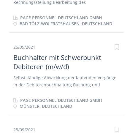
Rechnungsstellung Bearbeitung des
Forderungsmanagements Durchführung der
Debitorenbuchhaltung Überwachung der Zahlungen
PAGE PERSONNEL DEUTSCHLAND GMBH
und Klärung von Differenzen Bearbeiten von
BAD TÖLZ-WOLFRATSHAUSEN, DEUTSCHLAND
Mahnungen Unterstützende Tätigkeiten in der
gesamten Finanzbuchhaltung Pflege der
Stammdaten Mitwirkung bei Digitalisierungsprojekte
25/09/2021
Buchhalter mit Schwerpunkt
Debitoren (m/w/d)
Selbstständige Abwicklung der laufenden Vorgänge
in der Debitorenbuchhaltung Buchung und
Überwachung der Zahlungseingänge sowie Klärung
von Zahlungsdifferenzen Betreuung des
PAGE PERSONNEL DEUTSCHLAND GMBH
Mahnwesens inkl. Fristenüberwachung Beratung bei
MÜNSTER, DEUTSCHLAND
Fragen zu Rechnungen/Zahlungen unserer Kunden
Mitwirkung bei der Weiterentwicklung bestehender
Prozesse Mitarbeit bei der Erstellung von Monats-
25/09/2021