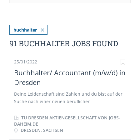
buchhalter
91 BUCHHALTER JOBS FOUND
25/01/2022
Buchhalter/ Accountant (m/w/d) in
Dresden
Deine Leidenschaft sind Zahlen und du bist auf der
Suche nach einer neuen beruflichen
Herausforderung, die dich nicht nur fordert,
sondern auch fördert? Du möchtest in einem
TU DRESDEN AKTIENGESELLSCHAFT VON JOBS-
modernen und mittelständischen Unternehmen im
DAHEIM.DE
DRESDEN, SACHSEN
Herzen Dresdens tätig werden? Dann haben wir
genau das Richtige für DICH! Ab dem