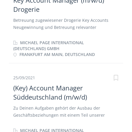
Key Account Manager (m/w/d)
Ableitung konkreter Handlungsempfehlungen
Drogerie
Projektarbeit auf nationaler und internationaler
Ebene
Betreuung zugewiesener Drogerie Key Accounts
Neugewinnung und Betreuung relevanter
Zielkunden Vorbereitung und Durchführung von
Jahresgesprächen Erarbeitung Key
MICHAEL PAGE INTERNATIONAL
Accountspezifischer Kundenpläne sowie
(DEUTSCHLAND) GMBH
FRANKFURT AM MAIN, DEUTSCHLAND
anschließende Erfolgskontrolle Pflege der
kundenbezogenen Planungstools Zusammenarbeit
mit anderen Abteilungen Analyse von Wettbewerb-
und Marktdaten
25/09/2021
(Key) Account Manager
Süddeutschland (m/w/d)
Zu Deinen Aufgaben gehört der Ausbau der
Geschäftsbeziehungen mit einem Teil unserer
wichtigsten nationalen und internationalen Kunden
mit dem Ziel das maximale Potential für beide Seite
MICHAEL PAGE INTERNATIONAL