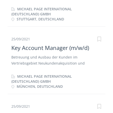
Bestandskundenpflege Eigenverantwortliche
Planung, Organisation und Durchführung von
MICHAEL PAGE INTERNATIONAL
Gesprächen und Verhandlungen mit
(DEUTSCHLAND) GMBH
STUTTGART, DEUTSCHLAND
Geschäftspartnern Erster Ansprechpartner zur
Marke Vertrags- und Konditionsverhandlungen mit
neuen Geschäftspartnern und Kunden Aufbau von
vertrauensvollen Kundenbindungen am Markt
25/09/2021
Key Account Manager (m/w/d)
Betreuung und Ausbau der Kunden im
Vertriebsgebiet Neukundenakquisition und
Bestandskundenpflege Eigenverantwortliche
Planung, Organisation und Durchführung von
MICHAEL PAGE INTERNATIONAL
Gesprächen und Verhandlungen mit
(DEUTSCHLAND) GMBH
MÜNCHEN, DEUTSCHLAND
Geschäftspartnern Erster Ansprechpartner zur
Marke Vertrags- und Konditionsverhandlungen mit
neuen Geschäftspartnern und Kunden Aufbau von
vertrauensvollen Kundenbindungen am Markt
25/09/2021