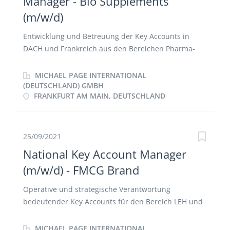
Manager - Bio Supplements
(m/w/d)
Entwicklung und Betreuung der Key Accounts in
DACH und Frankreich aus den Bereichen Pharma-
Großhandel, Apotheken, Bio-Fachmärkte,
Drogeriemärkte, Online-Marketplaces, etc.
MICHAEL PAGE INTERNATIONAL
Identifizierung von Geschäftsmöglichkeiten und
(DEUTSCHLAND) GMBH
FRANKFURT AM MAIN, DEUTSCHLAND
Leadgewinnung bei Ihren Kunden im FMCG Bereich
Verhandlung und Umsetzung von adäquaten
Marketingaktivitäten Erfassung und Analyse von
Marktinformationen zur Identifizierung von
25/09/2021
Verkaufspotenzialen Steuerung und Durchführung
National Key Account Manager
des gesamten Vertriebsprozesses, von der
(m/w/d) - FMCG Brand
Akquisition bis zum Abschluss Effektive
Kommunikation mit den Kunden, internen
Operative und strategische Verantwortung
Schnittstellen und Dritten zur Weiterentwicklung der
bedeutender Key Accounts für den Bereich LEH und
Unternehmensmarke Präsentation des interessanten
Drogerie Ganzheitliche Betreuung der Key Accounts
Produktportfolios - virtuell, vor Ort und auf Messen
sowie intensive Kontaktpflege zu den
MICHAEL PAGE INTERNATIONAL