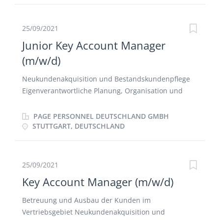
neuen Geschäftspartnern und Kunden Regelmäßige
Ausarbeitung von Reportings und Forecasts
bezüglich wichtiger Vertriebskennzahlen Aufbau von
25/09/2021
vertrauensvollen Kundenbindungen am Markt
Junior Key Account Manager
(m/w/d)
Neukundenakquisition und Bestandskundenpflege
Eigenverantwortliche Planung, Organisation und
Durchführung von Gesprächen und Verhandlungen
mit Geschäftspartnern Erster Ansprechpartner zur
PAGE PERSONNEL DEUTSCHLAND GMBH
Marke Vertrags- und Konditionsverhandlungen mit
STUTTGART, DEUTSCHLAND
neuen Geschäftspartnern und Kunden Regelmäßige
Ausarbeitung von Reportings und Forecasts
bezüglich wichtiger Vertriebskennzahlen Aufbau von
25/09/2021
vertrauensvollen Kundenbindungen am Markt
Key Account Manager (m/w/d)
Betreuung und Ausbau der Kunden im
Vertriebsgebiet Neukundenakquisition und