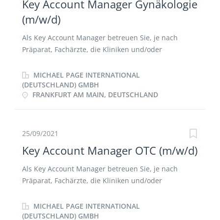
Key Account Manager Gynäkologie
(m/w/d)
Als Key Account Manager betreuen Sie, je nach
Präparat, Fachärzte, die Kliniken und/oder
Apotheken in Bezug auf Ihre jeweilige Indikation
Spaß an der Neukundenaquise bringen Sie ebenso
MICHAEL PAGE INTERNATIONAL
mit wie an der Beziehungspflege von
(DEUTSCHLAND) GMBH
FRANKFURT AM MAIN, DEUTSCHLAND
Bestandskunden Das Schulen der entsprechenden
Ansprechpartner auf Ihr Portfolio ist für Sie kein
Neuland Die Gynäkologie ist für Sie kein Tabuthema,
sondern Metier, in dem Sie sich wohlfühlen
25/09/2021
(könnten)
Key Account Manager OTC (m/w/d)
Als Key Account Manager betreuen Sie, je nach
Präparat, Fachärzte, die Kliniken und/oder
Apotheken in Bezug auf Ihre jeweilige Indikation
Spaß an der Neukundenaquise bringen Sie ebenso
MICHAEL PAGE INTERNATIONAL
mit wie an der Beziehungspflege von
(DEUTSCHLAND) GMBH