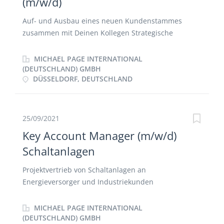
(m/w/d)
Produkte auf den europäischen Marktplätzen
Auf- und Ausbau eines neuen Kundenstammes
zusammen mit Deinen Kollegen Strategische
Betreuung und Beratung von Bestandskunden
Vertrieb des gesamten Produkt- und
MICHAEL PAGE INTERNATIONAL
Dienstleistungsportfolios Verantwortung des
(DEUTSCHLAND) GMBH
DÜSSELDORF, DEUTSCHLAND
gesamten Vertriebsprozesses von der Akquise über
die Angebotserstellung bis hin zum Closen, sowie
Nachfassen Dokumentation der Kundenbeziehungen
und Kundeninformationen im CRM-System
25/09/2021
Konzeption und Umsetzung von kundenspezifischen
Key Account Manager (m/w/d)
Lösungen Eigenhändige Entwicklung von
Schaltanlagen
Vertriebsstrategien Enge Zusammenarbeit mit den
internen Fachabteilungen und externen Partnern
Projektvertrieb von Schaltanlagen an
Energieversorger und Industriekunden
Weiterentwicklung und Ausbau bestehender
Kundenbeziehungen mit den OEMs der Branche
MICHAEL PAGE INTERNATIONAL
sowie Akquise von Neukunden Qualitativ
(DEUTSCHLAND) GMBH