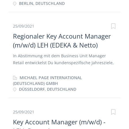
BERLIN, DEUTSCHLAND
Bestandskunden Das Schulen der entsprechenden
Ansprechpartner auf Ihr Portfolio ist für Sie kein
Neuland Die Gynäkologie ist für Sie kein Tabuthema,
sondern Metier, in dem Sie sich wohlfühlen
25/09/2021
(könnten)
Regionaler Key Account Manager
(m/w/d) LEH (EDEKA & Netto)
In Abstimmung mit dem Business Unit Manager
Retail entwickelst Du kundenspezifische Jahresziele,
Strategien und Aktionspläne. Du betreust
eigenverantwortlich wichtige aktive und prospektive
MICHAEL PAGE INTERNATIONAL
Handelszentralen, Permanente Analyse und
(DEUTSCHLAND) GMBH
DÜSSELDORF, DEUTSCHLAND
Bewertung der Markt-, Kunden- und
Wettbewerbssituation gehören auch zum
tagtäglichen Geschäft. Du bringst Expertise aus den
Fachabteilungen zusammen, um Lösungen zu
25/09/2021
finden, die unsere Kunden begeistern und erreichst
Key Account Manager (m/w/d) -
dadurch deine Umsatzziele. Information und