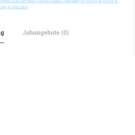
//www.itsax.de/jobs/108085/sales-manager-m-strich-w-strich-d-
erung-in-dresden
ng
Jobangebote (0)