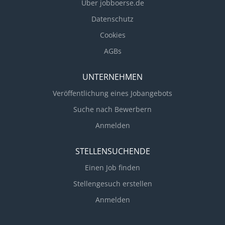
Über jobboerse.de
Zuverlässigkeit, Teamfähigkeit • Handwerkliches
Geschick • Keine Führungsverantwortung • PC Grund
Datenschutz
Kenntnisse • selbstständiges arbeiten • Auch
Cookies
Quereinsteiger und Bewerber über 60 sind bei uns
AGBs
herzlich willkommen Wir freuen uns auf Ihre
Bewerbung per E-Mail unter...
UNTERNEHMEN
Veröffentlichung eines Jobangebots
Suche nach Bewerbern
Anmelden
STELLENSUCHENDE
Einen Job finden
Stellengesuch erstellen
Anmelden