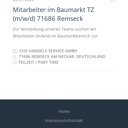
Mitarbeiter im Baumarkt TZ
(m/w/d) 71686 Remseck
Zur Verstärkung unseres Teams suchen wir
Mitarbeiter (m/w/d) im Baumarktbereich zur
Betreuung eines oder mehrerer Baumärkte. Wir
bieten: • Eine gründliche Einarbeitung • Keine
CHS HANDELS SERVICE GMBH
Schicht- und Wochenendarbeit • Flexibler
71686 REMSECK AM NECKAR, DEUTSCHLAND
TEILZEIT / PART TIME
Arbeitsbeginn auf Wunsch zwischen 07:00 und 10:00
Uhr • Sie können auf Teilzeit Basis (2-3 Tage à 8 Std
die Woche), ab sofort für uns tätig werden, im
Baumarkt Ludwigsburg. Welche Aufgaben beinhaltet
diese Stelle? • Regelmäßige Betreuung eines oder
mehrerer Baumärkte • Anbringen von
Beschilderungen und Mustern, Preisauszeichnungen
• Kontrolle der Warenpräsentation • Zuverlässige
Home
Dokumentation der durchgeführten Arbeiten Was
Impressum/Kontakt
erwarten wir von Ihnen? • Pünktlichkeit,